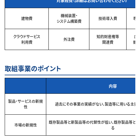
対象経費（詳細はお問い合わせください）
機械装置・
建物費
技術導入費
専
システム構築費
クラウドサービス
知的財産権等
広
外注費
利用費
関連費
販
取組事業のポイント
内容
製品・サービスの新規
過去にその事業の実績がない、製造等に用いる主要
性
既存製品等と新製品等の代替性が低い、既存製品等と
市場の新規性
る