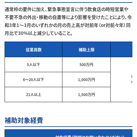
通常枠の要件に加え、緊急事態宣言に伴う飲食店の時短営業や
不要不急の外出・移動の自粛等により影響を受けたことにより、令
和3年1～3月のいずれかの月の売上高が対前年（or対前々年）同
月比で30%以上減少していること。
従業員数
補助上限
5人以下
500万円
中
6～20人以下
1,000万円
中
21人以上
1,500万円
補助対象経費